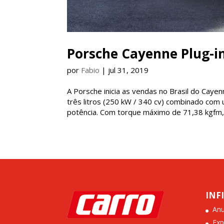
Porsche Cayenne Plug-in
por
Fabio
|
jul 31, 2019
A Porsche inicia as vendas no Brasil do Cay
três litros (250 kW / 340 cv) combinado com 
potência. Com torque máximo de 71,38 kgfm, 
INF
Anu
Exp