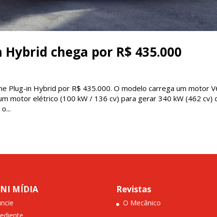
 Hybrid chega por R$ 435.000
enne Plug-in Hybrid por R$ 435.000. O modelo carrega um motor V
um motor elétrico (100 kW / 136 cv) para gerar 340 kW (462 cv) 
o...
INI MÍDIA
Revistas
ncie
O Mecânico
ediente