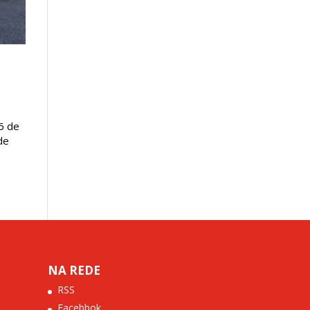
6 de
de
NA REDE
RSS
Facebbok