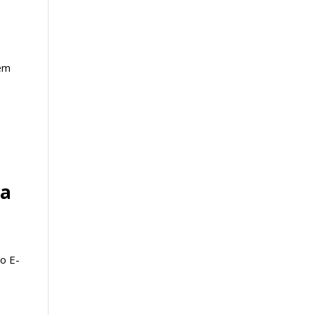
sem
ia
o E-