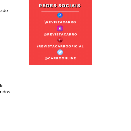
o
zado
de
bridos