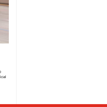
O
cial