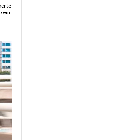
mente
do em