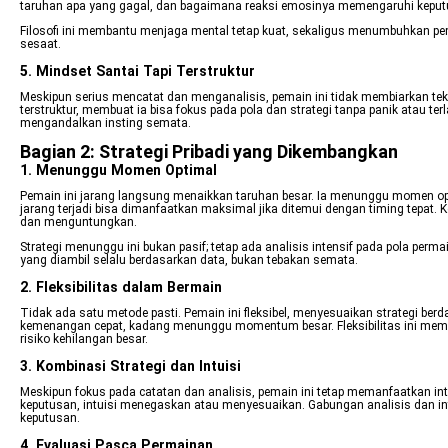
taruhan apa yang gagal, dan bagaimana reaksi emosinya memengaruhi keputusa
Filosofi ini membantu menjaga mental tetap kuat, sekaligus menumbuhkan p
sesaat.
5. Mindset Santai Tapi Terstruktur
Meskipun serius mencatat dan menganalisis, pemain ini tidak membiarkan te
terstruktur, membuat ia bisa fokus pada pola dan strategi tanpa panik atau t
mengandalkan insting semata.
Bagian 2: Strategi Pribadi yang Dikembangkan
1. Menunggu Momen Optimal
Pemain ini jarang langsung menaikkan taruhan besar. Ia menunggu momen o
jarang terjadi bisa dimanfaatkan maksimal jika ditemui dengan timing tepat.
dan menguntungkan.
Strategi menunggu ini bukan pasif; tetap ada analisis intensif pada pola perma
yang diambil selalu berdasarkan data, bukan tebakan semata.
2. Fleksibilitas dalam Bermain
Tidak ada satu metode pasti. Pemain ini fleksibel, menyesuaikan strategi be
kemenangan cepat, kadang menunggu momentum besar. Fleksibilitas ini me
risiko kehilangan besar.
3. Kombinasi Strategi dan Intuisi
Meskipun fokus pada catatan dan analisis, pemain ini tetap memanfaatkan intu
keputusan, intuisi menegaskan atau menyesuaikan. Gabungan analisis dan int
keputusan.
4. Evaluasi Pasca Permainan