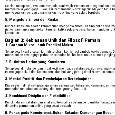
Setelah setiap sesi, evaluasi menjadi ritual wajib. Pemain ini menganalisis s
memperbaiki yang gagal. Evaluasi ini membentuk strategi pribadi yang terus b
menyesuaikan dengan dinamika kasino online yang selalu berubah.
5. Mengelola Emosi dan Risiko
Kunci sukses lain adalah kemampuan mengelola emosi. Kasino online bisa memi
risiko, dan hanya menaikkan taruhan ketika peluang benar-benar mendukung. Ko
konsisten.
Bagian 3: Kebiasaan Unik dan Filosofi Pemain
1. Catatan Mikro untuk Prediksi Makro
Setiap detail kecil dicatat: jumlah taruhan, kombinasi simbol, waktu bermain. Dar
menekankan pentingnya perhatian terhadap hal-hal kecil untuk sukses jangka 
2. Rutinitas Harian yang Konsisten
Setiap sesi dimulai dengan ritual kecil: membaca catatan sebelumnya, menyia
ini menjaga fokus dan konsistensi, dua hal yang jarang dimiliki pemain kasual
3. Mental Positif dan Pembelajaran Berkelanjutan
Dia selalu melihat setiap pengalaman sebagai pembelajaran. Kemenangan membe
memudahkan adaptasi strategi dan mengurangi frustrasi.
4. Kombinasi Disiplin dan Fleksibilitas
Disiplin dalam catatan dan analisis, fleksibilitas dalam pengambilan keputusa
dinamika permainan online yang cepat berubah.
5. Fokus pada Konsistensi, Bukan Sekadar Kemenangan Besar