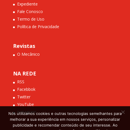
Expediente
Fale Conosco
Termo de Uso
Política de Privacidade
Revistas
O Mecânico
NA REDE
RSS
Facebbok
Twitter
YouTube
Instagram
Nós utilizamos cookies e outras tecnologias semelhantes para
melhorar a sua experiência em nossos serviços, personalizar
publicidade e recomendar conteúdo de seu interesse. Ao