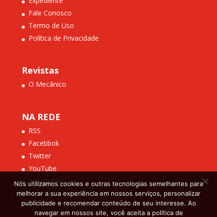
Expediente
Fale Conosco
Termo de Uso
Política de Privacidade
Revistas
O Mecânico
NA REDE
RSS
Facebbok
Twitter
YouTube
Instagram
Nós utilizamos cookies e outras tecnologias semelhantes para
melhorar a sua experiência em nossos serviços, personalizar
publicidade e recomendar conteúdo de seu interesse. Ao
navegar em nossos site, você aceita a política de