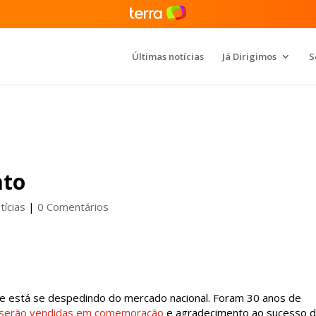
Últimas notícias
Já Dirigimos
S
ato
tícias
|
0 Comentários
lle está se despedindo do mercado nacional. Foram 30 anos de
 serão vendidas em comemoração
e agradecimento ao sucesso 